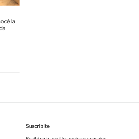
océ la
ada
Suscribite
Recibí en tu mail los mejores consejos