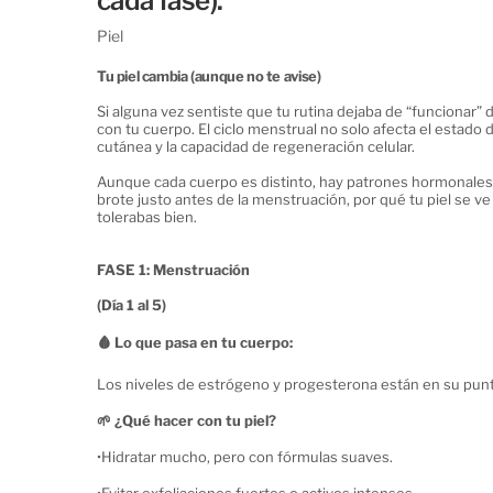
cada fase).
Piel
Tu piel cambia (aunque no te avise)
Si alguna vez sentiste que tu rutina dejaba de “funcionar” 
con tu cuerpo. El ciclo menstrual no solo afecta el estado 
cutánea y la capacidad de regeneración celular.
Aunque cada cuerpo es distinto, hay patrones hormonales
brote justo antes de la menstruación, por qué tu piel se v
tolerabas bien.
FASE 1: Menstruación
(Día 1 al 5)
🩸 Lo que pasa en tu cuerpo:
Los niveles de estrógeno y progesterona están en su punt
Aparece la sequedad, el enrojecimiento o la sensación de “
🌱 ¿Qué hacer con tu piel?
•
Hidratar mucho, pero con fórmulas suaves.