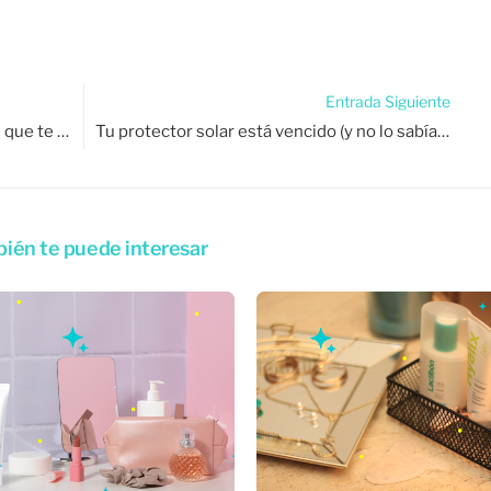
Entrada Siguiente
Microhábitos que arruinan tu piel (sin que te des cuenta).
Tu protector solar está vencido (y no lo sabías): señales, riesgos y cómo evitarlo.
ién te puede interesar