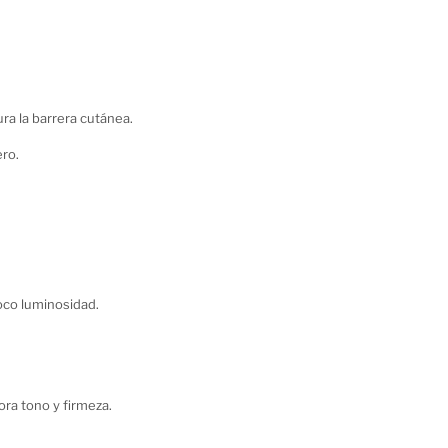
aura la barrera cutánea.
ero.
foco luminosidad.
ora tono y firmeza.