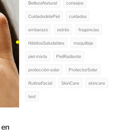
BellezaNatural
consejos
CuidadodelaPiel
cuidados
embarazo
estrés
fragancias
HábitosSaludables
maquillaje
piel mixta
PielRadiante
protección solar
ProtectorSolar
RutinaFacial
SkinCare
skincare
test
 en