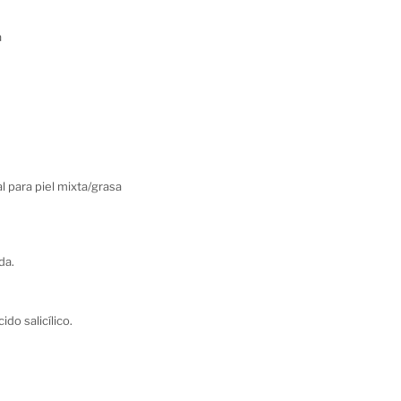
a
al para piel mixta/grasa
da.
do salicílico.