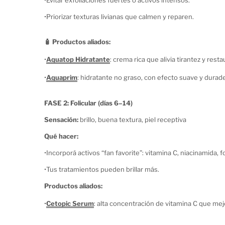
•
Evitar exfoliaciones fuertes o activos intensos.
•
Priorizar texturas livianas que calmen y reparen.
🧴 Productos aliados:
•
Aquatop Hidratante
: crema rica que alivia tirantez y rest
•
Aquaprim
: hidratante no graso, con efecto suave y durad
FASE 2: Folicular (días 6–14)
Sensación:
brillo, buena textura, piel receptiva
Qué hacer:
•
Incorporá activos “fan favorite”: vitamina C, niacinamida, 
•
Tus tratamientos pueden brillar más.
Productos aliados:
•
Cetopic Serum
: alta concentración de vitamina C que mej