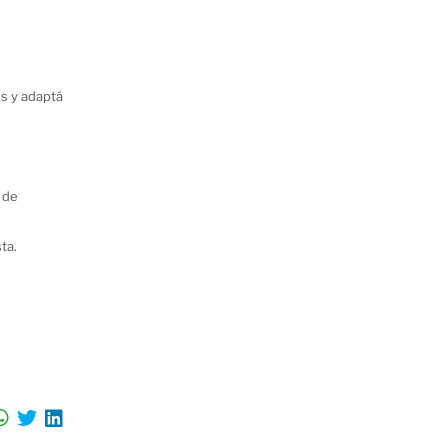
es y adaptá
 de
ta.