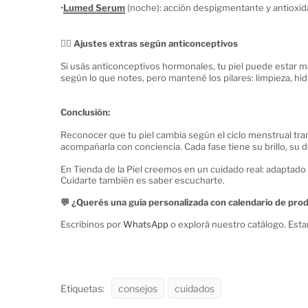
•
Lumed Serum
(noche): acción despigmentante y antioxid
🧘‍♀️ Ajustes extras según anticonceptivos
Si usás anticonceptivos hormonales, tu piel puede estar m
según lo que notes, pero mantené los pilares: limpieza, hid
Conclusión:
Reconocer que tu piel cambia según el ciclo menstrual tran
acompañarla con conciencia. Cada fase tiene su brillo, su d
En Tienda de la Piel creemos en un cuidado real: adaptado a
Cuidarte también es saber escucharte.
💬 ¿Querés una guía personalizada con calendario de pro
Escribinos por
WhatsApp
o explorá nuestro catálogo. Esta
Etiquetas:
consejos
cuidados