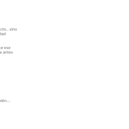
to... sino
idad
ce ese
ue antes
bién.