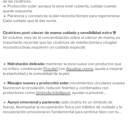
de las cicatrices.
🔹 Protección solar: aunque la zona esté cubierta, cuidala cuando
quede expuesta.
🔹 Paciencia y constancia: la piel necesita tiempo para regenerarse.
Cada cuidado que le das suma.
Cicatrices post-cáncer de mama: cuidado y sensibilidad extra 🌸
En octubre, mes de la concientización sobre el cáncer de mama, es
importante recordar que las cicatrices de mastectomía o cirugías
reconstructivas requieren un cuidado especial:
🔹
Hidratación delicada:
mantener la zona suave con productos que
no irriten, combinando
Procikel
con
Aquatop crema
, ayuda a mejorar
la elasticidad y la comodidad de la piel.
🔹
Masajes suaves y protección solar:
movimientos circulares suaves
favorecen la circulación, reducen tirantez y, combinados con
protectores como
Umbrella Intelligent
, ayudan a prevenir
hiperpigmentación y protegen de los rayos UV.
🔹
Apoyo emocional y paciencia:
cada cicatriz es un símbolo de
fuerza. Acompañar la recuperación física con hábitos de cuidado y la
recuperación emocional es fundamental para sentirse bien con tu
cuerpo.