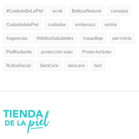
#CuidadoDeLaPiel
acné
BellezaNatural
consejos
CuidadodelaPiel
cuidados
embarazo
estrés
fragancias
HábitosSaludables
maquillaje
piel mixta
PielRadiante
protección solar
ProtectorSolar
RutinaFacial
SkinCare
skincare
test