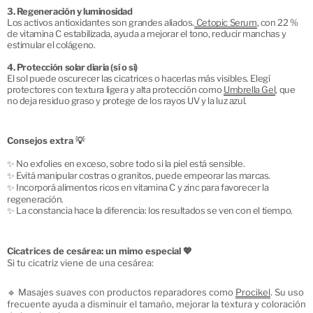
3. Regeneración y luminosidad
Los activos antioxidantes son grandes aliados.
Cetopic Serum
, con 22 %
de vitamina C estabilizada, ayuda a mejorar el tono, reducir manchas y
estimular el colágeno.
4. Protección solar diaria (sí o sí)
El sol puede oscurecer las cicatrices o hacerlas más visibles. Elegí
protectores con textura ligera y alta protección como
Umbrella Gel
, que
no deja residuo graso y protege de los rayos UV y la luz azul.
Consejos extra 💡
✨ No exfolies en exceso, sobre todo si la piel está sensible.
✨ Evitá manipular costras o granitos, puede empeorar las marcas.
✨ Incorporá alimentos ricos en vitamina C y zinc para favorecer la
regeneración.
✨ La constancia hace la diferencia: los resultados se ven con el tiempo.
Cicatrices de cesárea: un mimo especial 💖
Si tu cicatriz viene de una cesárea:
🔹 Masajes suaves con productos reparadores como
Procikel
. Su uso
frecuente ayuda a disminuir el tamaño, mejorar la textura y coloración