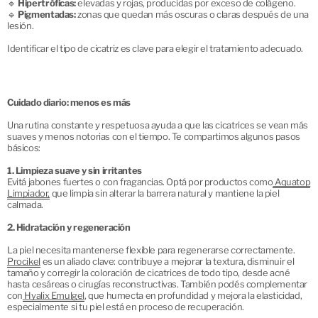
🔹
Hipertróficas:
elevadas y rojas, producidas por exceso de colágeno.
🔹
Pigmentadas:
zonas que quedan más oscuras o claras después de una
lesión.
Identificar el tipo de cicatriz es clave para elegir el tratamiento adecuado.
Cuidado diario: menos es más
Una rutina constante y respetuosa ayuda a que las cicatrices se vean más
suaves y menos notorias con el tiempo.
Te compartimos algunos pasos
básicos:
1. Limpieza suave y sin irritantes
Evitá jabones fuertes o con fragancias. Optá por productos como
Aquatop
Limpiador,
que limpia sin alterar la barrera natural y mantiene la piel
calmada.
2. Hidratación y regeneración
La piel necesita mantenerse flexible para regenerarse correctamente.
Procikel
es un aliado clave: contribuye a mejorar la textura, disminuir el
tamaño y corregir la coloración de cicatrices de todo tipo, desde acné
hasta cesáreas o cirugías reconstructivas. También podés complementar
con
Hyalix Emulgel
, que humecta en profundidad y mejora la elasticidad,
especialmente si tu piel está en proceso de recuperación.