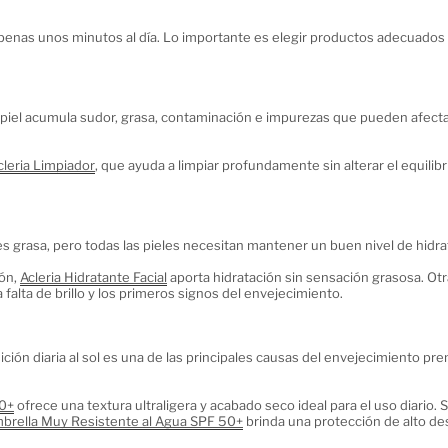
enas unos minutos al día. Lo importante es elegir productos adecuados p
 la piel acumula sudor, grasa, contaminación e impurezas que pueden afecta
cleria Limpiador
, que ayuda a limpiar profundamente sin alterar el equilibri
es grasa, pero todas las pieles necesitan mantener un buen nivel de hidra
ón, 
Acleria Hidratante Facial
 aporta hidratación sin sensación grasosa. Otr
la falta de brillo y los primeros signos del envejecimiento.
ión diaria al sol es una de las principales causas del envejecimiento pre
50+
 ofrece una textura ultraligera y acabado seco ideal para el uso diario. 
brella Muy Resistente al Agua SPF 50+
 brinda una protección de alto d