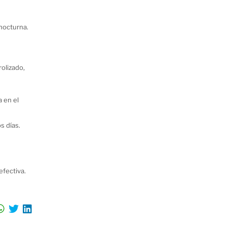
octurna. 
olizado, 
 en el 
s días.
efectiva.