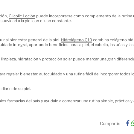
ión, 
Glicolic Loción
 puede incorporarse como complemento de la rutina n
suavidad a la piel con el uso constante.
r al bienestar general de la piel. 
Hidrolágeno Q10
 combina colágeno hidr
do integral, aportando beneficios para la piel, el cabello, las uñas y las 
 limpieza, hidratación y protección solar puede marcar una gran diferencia
 regalar bienestar, autocuidado y una rutina fácil de incorporar todos lo
iario de su piel.
les farmacias del país y ayudalo a comenzar una rutina simple, práctica y 
Compartir: