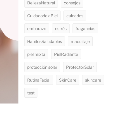
BellezaNatural
consejos
CuidadodelaPiel
cuidados
embarazo
estrés
fragancias
HábitosSaludables
maquillaje
piel mixta
PielRadiante
protección solar
ProtectorSolar
RutinaFacial
SkinCare
skincare
test