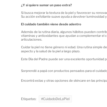
¿Y si quiere sumar un paso extra?
Si busca mejorar la textura de la piel y favorecer su renovac
Su acción exfoliante suave ayuda a devolver luminosidad y 
El cuidado también viene desde adentro
Además de la rutina diaria, algunos hábitos pueden contribui
vitaminas y antioxidantes que ayudan a complementar el cuida
articulaciones.
Cuidar la piel no tiene género ni edad. Una rutina simple de
aspecto y la salud de la piel a largo plazo.
Este Día del Padre puede ser una excelente oportunidad para
Sorprendé a papá con productos pensados para el cuidado d
Encontrá estas y otras opciones de skincare en las principa
Etiquetas:
#CuidadoDeLaPiel