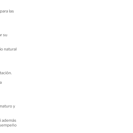
ara las 
r su 
o natural 
tación.
a 
maturo y 
Si además 
esempeño 