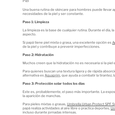
Piel
Una buena rutina de skincare para hombres puede llevar ap
necesidades de la piel y ser constante.
Paso 1: Limpieza
La limpieza es la base de cualquier rutina. Durante el día,
aspecto.
Si papá tiene piel mixta o grasa, una excelente opción es 
A
de la piel y contribuye a prevenir imperfecciones.
Paso 2: Hidratación
Muchos creen que la hidratación no es necesaria si la piel 
Para quienes buscan una textura ligera y de rápida absorci
alternativa es 
Aquaprim
, que ayuda a combatir la tirantez, 
Paso 3: Protección solar todos los días
Este es, probablemente, el paso más importante. La exposic
la aparición de manchas.
Para pieles mixtas o grasas, 
Umbrella Urban Protect SPF 
papá realiza actividades al aire libre o practica deportes, 
Um
incluso durante jornadas intensas.