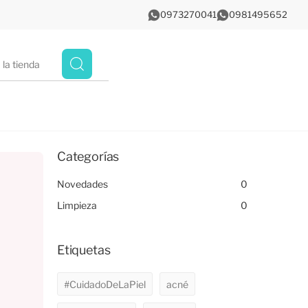
0973270041
0981495652
Categorías
Novedades
0
Limpieza
0
Etiquetas
#CuidadoDeLaPiel
acné