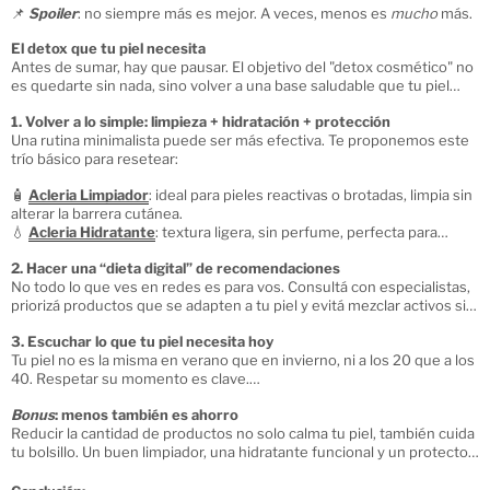
📌
Spoiler
: no siempre más es mejor. A veces, menos es
mucho
más.
El detox que tu piel necesita
Antes de sumar, hay que pausar. El objetivo del "detox cosmético" no
es quedarte sin nada, sino volver a una base saludable que tu piel
entienda, tolere y agradezca.
1. Volver a lo simple: limpieza + hidratación + protección
Una rutina minimalista puede ser más efectiva. Te proponemos este
trío básico para resetear:
🧴
Acleria Limpiador
: ideal para pieles reactivas o brotadas, limpia sin
alterar la barrera cutánea.
💧
Acleria Hidratante
: textura ligera, sin perfume, perfecta para
calmar pieles sensibilizadas.
2. Hacer una “dieta digital” de recomendaciones
🛡️
Umbrella Urban
o
Umbrella Intelligent
: protección solar urbana con
No todo lo que ves en redes es para vos. Consultá con especialistas,
ingredientes antioxidantes para proteger y reparar.
priorizá productos que se adapten a tu piel y evitá mezclar activos sin
información clara.
3. Escuchar lo que tu piel necesita hoy
Tu piel no es la misma en verano que en invierno, ni a los 20 que a los
40. Respetar su momento es clave.
Bonus
: menos también es ahorro
Reducir la cantidad de productos no solo calma tu piel, también cuida
tu bolsillo. Un buen limpiador, una hidratante funcional y un protector
solar de amplio espectro pueden ser todo lo que necesitás por un
tiempo.