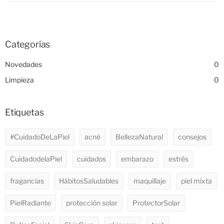
Categorías
Novedades
0
Limpieza
0
Etiquetas
#CuidadoDeLaPiel
acné
BellezaNatural
consejos
CuidadodelaPiel
cuidados
embarazo
estrés
fragancias
HábitosSaludables
maquillaje
piel mixta
PielRadiante
protección solar
ProtectorSolar