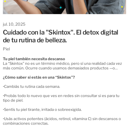
jul. 10, 2025
Cuidado con la "Skintox". El detox digital
de tu rutina de belleza.
Piel
Tu piel también necesita descanso
La “Skintox” no es un término médico, pero sí una realidad cada vez
más común. Ocurre cuando usamos demasiados productos —o
productos inadecuados— en poco tiempo. La piel, en vez de mejorar,
colapsa: brotes, resequedad, sensibilidad, ardor o falta de resultados
¿Cómo saber si estás en una “Skintox”?
son señales de alarma.
•
Cambiás tu rutina cada semana.
•
Probás todo lo nuevo que ves en redes sin consultar si es para tu
tipo de piel.
•
Sentís tu piel tirante, irritada o sobreexigida.
•
Usás activos potentes (ácidos, retinol, vitamina C) sin descansos o
combinaciones correctas.