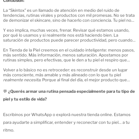
Conclusión:
La “Skintox” es un llamado de atención en medio del ruido de
tendencias, rutinas virales y productos con mil promesas. No se trata
de demonizar el skincare, sino de hacerlo con conciencia. Tu piel no
necesita que le hablen en todos los idiomas a la vez: necesita que la
escuches en el suyo.
Y eso implica, muchas veces, frenar. Revisar qué estamos usando,
por qué lo usamos y si realmente nos está haciendo bien. La
saturación de productos puede parecer productividad, pero cuando
se trata del cuidado de la piel, lo más transformador suele ser la
constancia con lo esencial.
En Tienda de la Piel creemos en el cuidado inteligente: menos pasos,
más sentido. Más información, menos saturación. Apostamos por
rutinas simples, pero efectivas, que le den a tu piel el respiro que
necesita para volver a equilibrarse.
Volver a lo básico no es retroceder: es reconstruir desde un lugar
más consciente, más amable y más alineado con lo que tu piel
realmente necesita
. Porque al final del día, el mejor producto que
podés sumarle a tu rutina es el criterio.
💬
¿Querés armar una rutina pensada especialmente para tu tipo de
piel y tu estilo de vida?
Escribinos por WhatsApp o explorá nuestra tienda online. Estamos
para ayudarte a simplificar, entender y reconectar con tu piel… a tu
ritmo.